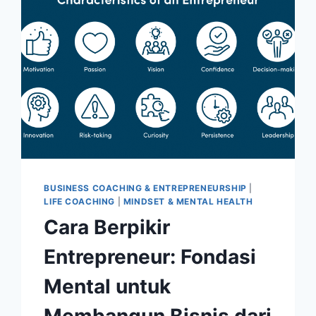
BUSINESS COACHING & ENTREPRENEURSHIP
|
LIFE COACHING
|
MINDSET & MENTAL HEALTH
Cara Berpikir
Entrepreneur: Fondasi
Mental untuk
Membangun Bisnis dari